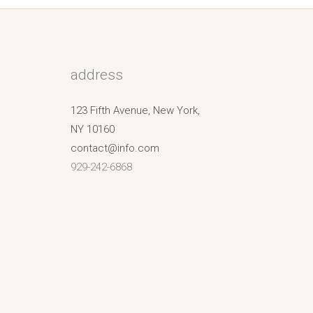
address
123 Fifth Avenue, New York,
NY 10160
contact@info.com
929-242-6868