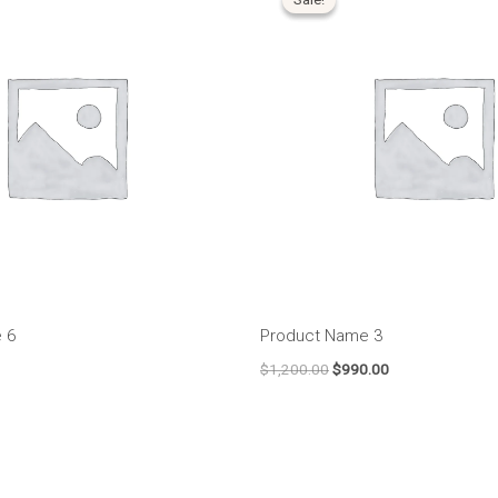
original
atual
era:
é:
$1,200.00.
$990.00.
 6
Product Name 3
$
1,200.00
$
990.00