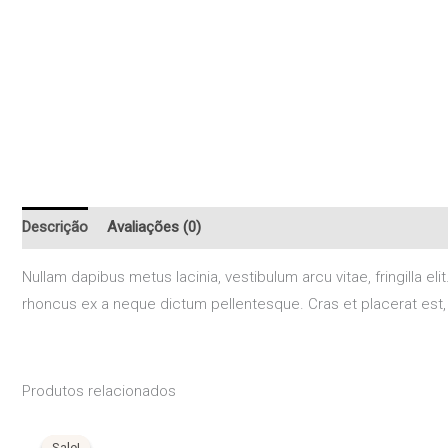
Descrição
Avaliações (0)
Nullam dapibus metus lacinia, vestibulum arcu vitae, fringill
rhoncus ex a neque dictum pellentesque. Cras et placerat est, e
Produtos relacionados
O
O
preço
preço
Sale!
Sale!