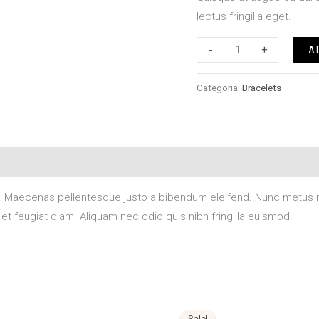
lectus fringilla eget.
-
+
A
Categoria:
Bracelets
a elit. Maecenas pellentesque justo a bibendum eleifend. Nunc me
t feugiat diam. Aliquam nec odio quis nibh fringilla euismod.
O
O
preço
preço
Sale!
Sale!