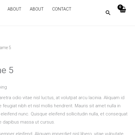
ABOUT
ABOUT
CONTACT
Name 5
e 5
ping
retra odio vitae nisl luctus, at volutpat arcu lacinia. Aliquam id
eugiat nibh et nisl mollis hendrerit. Mauris sit amet nulla in
eleifend nunc. Quisque eleifend sollicitudin nulla, et consequat
e dapibus massa ut cursus.
emper eleifend. Aliquam imperdiet nisl libero, vitae vulputate