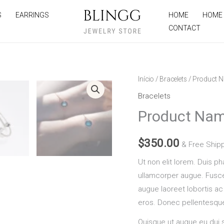
S
EARRINGS
HOME
HOME
CONTACT
Product
Início
/
Bracelets
/ Product 
Name
Bracelets
5
Product Nam
quantidade
$
350.00
& Free Ship
Ut non elit lorem. Duis pha
ullamcorper augue. Fusce f
augue laoreet lobortis ac 
eros. Donec pellentesqu
Quisque ut augue eu dui s