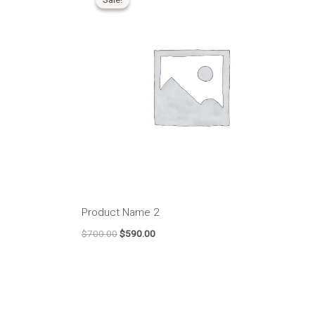
original
atual
era:
é:
$700.00.
$590.00.
Product Name 2
$
700.00
$
590.00