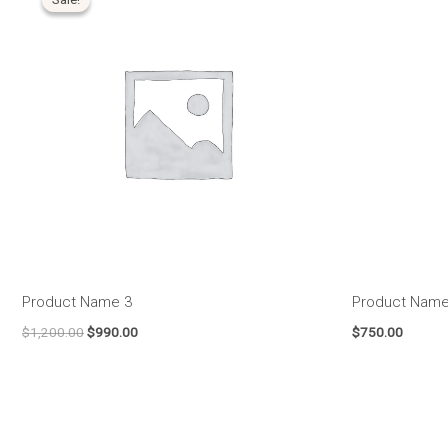
original
atual
era:
é:
$1,200.00.
$990.00.
Product Name 3
Product Name
$
1,200.00
$
990.00
$
750.00