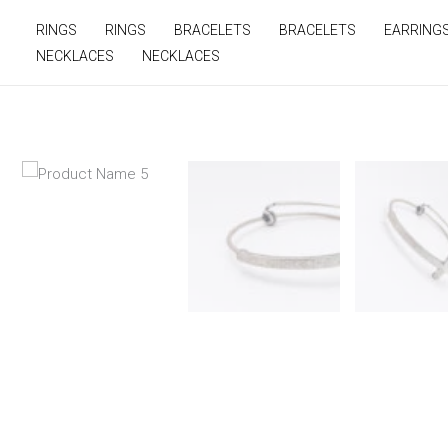
Ir
RINGS
RINGS
BRACELETS
BRACELETS
EARRING
para
NECKLACES
NECKLACES
o
conteúdo