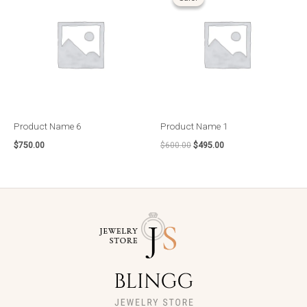
original
atual
era:
é:
$600.00.
$495.00.
Product Name 6
Product Name 1
$
750.00
$
600.00
$
495.00