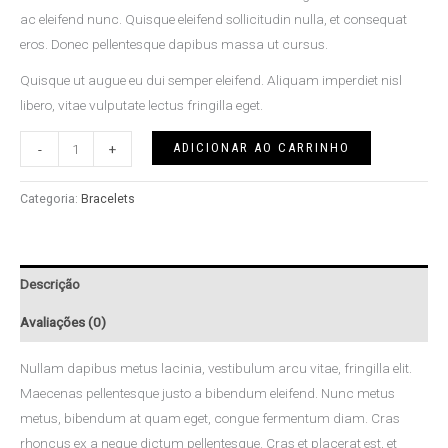
ac eleifend nunc. Quisque eleifend sollicitudin nulla, et consequat
eros. Donec pellentesque dapibus massa ut cursus.
Quisque ut augue eu dui semper eleifend. Aliquam imperdiet nisl
libero, vitae vulputate lectus fringilla eget.
ADICIONAR AO CARRINHO
-
+
Categoria:
Bracelets
Descrição
Avaliações (0)
Nullam dapibus metus lacinia, vestibulum arcu vitae, fringilla elit.
Maecenas pellentesque justo a bibendum eleifend. Nunc metus
metus, bibendum at quam eget, congue fermentum diam. Cras
rhoncus ex a neque dictum pellentesque. Cras et placerat est, et