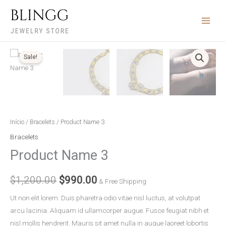
Ir
para
o
conteúdo
Product
O
O
Sale!
Name
preço
preço
3
quantidade
original
atual
era:
é:
Início
/
Bracelets
/ Product Name 3
$1,200.00.
$990.00.
Bracelets
Product Name 3
$
1,200.00
$
990.00
& Free Shipping
Ut non elit lorem. Duis pharetra odio vitae nisl luctus, at volutpat
arcu lacinia. Aliquam id ullamcorper augue. Fusce feugiat nibh et
nisl mollis hendrerit. Mauris sit amet nulla in augue laoreet lobortis