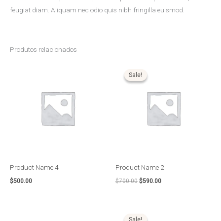
feugiat diam. Aliquam nec odio quis nibh fringilla euismod.
Produtos relacionados
O
O
preço
preço
Sale!
Sale!
original
atual
era:
é:
$700.00.
$590.00.
Product Name 4
Product Name 2
$
500.00
$
700.00
$
590.00
O
O
preço
preço
Sale!
Sale!