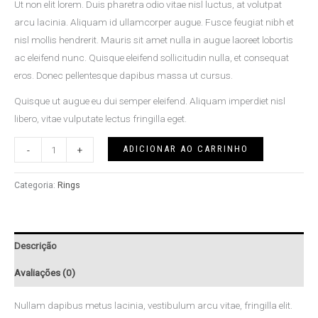
Ut non elit lorem. Duis pharetra odio vitae nisl luctus, at volutpat
arcu lacinia. Aliquam id ullamcorper augue. Fusce feugiat nibh et
nisl mollis hendrerit. Mauris sit amet nulla in augue laoreet lobortis
ac eleifend nunc. Quisque eleifend sollicitudin nulla, et consequat
eros. Donec pellentesque dapibus massa ut cursus.
Quisque ut augue eu dui semper eleifend. Aliquam imperdiet nisl
libero, vitae vulputate lectus fringilla eget.
ADICIONAR AO CARRINHO
-
+
Categoria:
Rings
Descrição
Avaliações (0)
Nullam dapibus metus lacinia, vestibulum arcu vitae, fringilla elit.