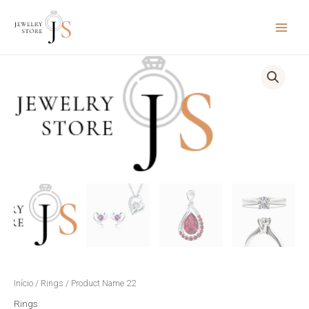
Ir
para
o
conteúdo
Product
Name
22
quantidade
Início
/
Rings
/ Product Name 22
Rings