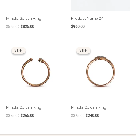
Minola Golden Ring
Product Name 24
$
525.00
$
325.00
$
900.00
O
O
O
O
preço
preço
preço
preço
Sale!
Sale!
Sale!
Sale!
original
atual
original
atual
era:
é:
era:
é:
$375.00.
$265.00.
$325.00.
$240.00.
Minola Golden Ring
Minola Golden Ring
$
375.00
$
265.00
$
325.00
$
240.00