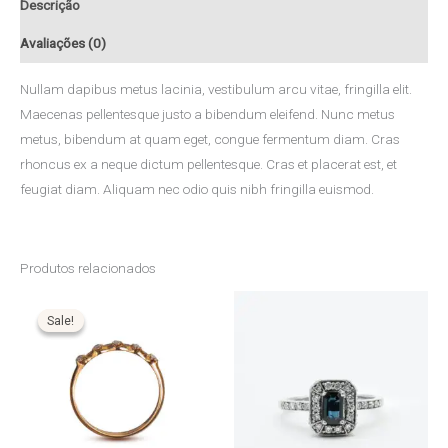
Descrição
Avaliações (0)
Nullam dapibus metus lacinia, vestibulum arcu vitae, fringilla elit.
Maecenas pellentesque justo a bibendum eleifend. Nunc metus
metus, bibendum at quam eget, congue fermentum diam. Cras
rhoncus ex a neque dictum pellentesque. Cras et placerat est, et
feugiat diam. Aliquam nec odio quis nibh fringilla euismod.
Produtos relacionados
O
O
preço
preço
Sale!
Sale!
original
atual
era:
é:
$525.00.
$325.00.