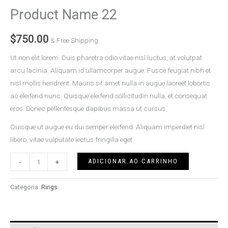
Product Name 22
$
750.00
& Free Shipping
Ut non elit lorem. Duis pharetra odio vitae nisl luctus, at volutpat
arcu lacinia. Aliquam id ullamcorper augue. Fusce feugiat nibh et
nisl mollis hendrerit. Mauris sit amet nulla in augue laoreet lobortis
ac eleifend nunc. Quisque eleifend sollicitudin nulla, et consequat
eros. Donec pellentesque dapibus massa ut cursus.
Quisque ut augue eu dui semper eleifend. Aliquam imperdiet nisl
libero, vitae vulputate lectus fringilla eget.
ADICIONAR AO CARRINHO
-
+
Categoria:
Rings