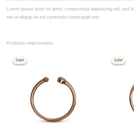
Lorem ipsum dolor sit amet, consectetur adipisicing elit, sed 
nisi ut aliquip ex ea commodo consequat one.
Produtos relacionados
O
O
O
preço
preço
preço
Sale!
Sale!
Sale!
Sale!
original
atual
original
era:
é:
era:
$375.00.
$265.00.
$450.0