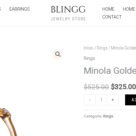
S
EARRINGS
HOME
HOME
CONTACT
Minola
Início
/
Rings
/ Minola Golde
O
Golden
Rings
preço
Ring
Minola Golde
quantidade
original
$
525.00
$
325.00
era:
$525.00
-
+
A
Categoria:
Rings