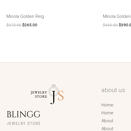
Minola Golden Ring
Minola Golden
$
375.00
$
265.00
$
450.00
$
390.
about us
Home
Home
About
About