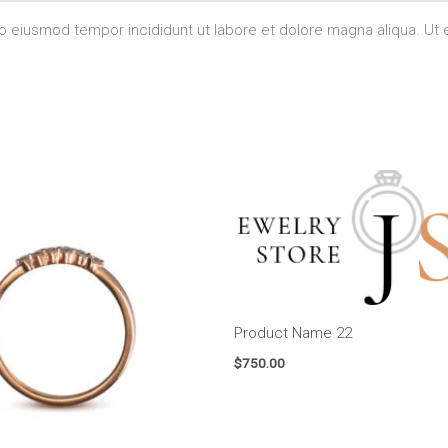
do eiusmod tempor incididunt ut labore et dolore magna aliqua. Ut 
O
preço
atual
é:
0.
$390.00.
Product Name 22
$
750.00