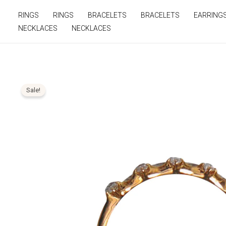
Ir
RINGS
RINGS
BRACELETS
BRACELETS
EARRING
para
NECKLACES
NECKLACES
o
conteúdo
Sale!