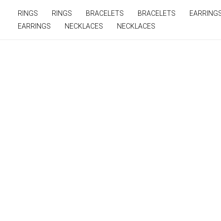
Ir
Search
RINGS
RINGS
BRACELETS
BRACELETS
EARRING
para
…
EARRINGS
NECKLACES
NECKLACES
o
conteúdo