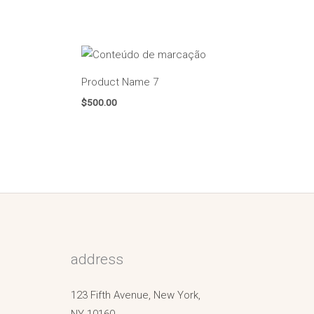
Product Name 7
$
500.00
address
123 Fifth Avenue, New York,
NY 10160