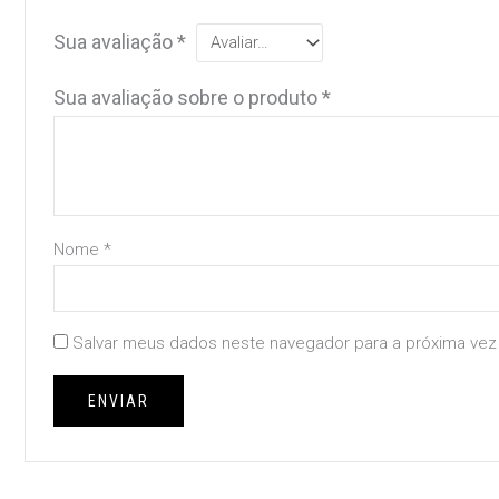
Sua avaliação
*
Sua avaliação sobre o produto
*
Nome
*
Salvar meus dados neste navegador para a próxima vez