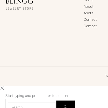
About
About
Contact
Contact
Co
Start typing and press enter to search