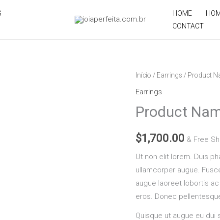
S
HOME
HO
CONTACT
Product
Início
/
Earrings
/ Product N
Name
Earrings
10
Product Nam
quantidade
$
1,700.00
& Free Sh
Ut non elit lorem. Duis pha
ullamcorper augue. Fusce f
augue laoreet lobortis ac 
eros. Donec pellentesqu
Quisque ut augue eu dui s