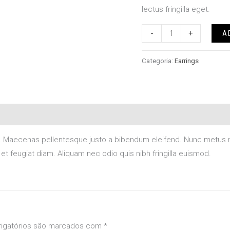
lectus fringilla eget.
-
+
A
Categoria:
Earrings
a elit. Maecenas pellentesque justo a bibendum eleifend. Nunc me
t feugiat diam. Aliquam nec odio quis nibh fringilla euismod.
igatórios são marcados com
*