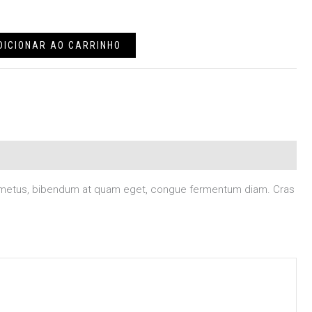
DICIONAR AO CARRINHO
tus metus, bibendum at quam eget, congue fermentum diam. Cras