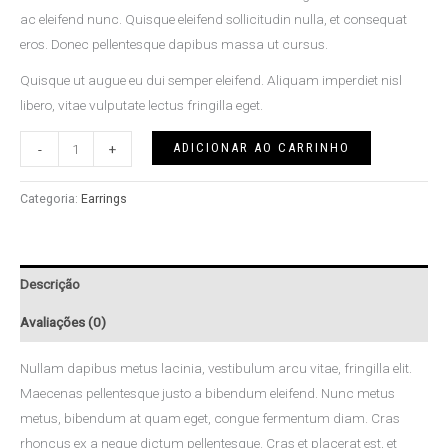
ac eleifend nunc. Quisque eleifend sollicitudin nulla, et consequat
eros. Donec pellentesque dapibus massa ut cursus.
Quisque ut augue eu dui semper eleifend. Aliquam imperdiet nisl
libero, vitae vulputate lectus fringilla eget.
ADICIONAR AO CARRINHO
-
+
Categoria:
Earrings
Descrição
Avaliações (0)
Nullam dapibus metus lacinia, vestibulum arcu vitae, fringilla elit.
Maecenas pellentesque justo a bibendum eleifend. Nunc metus
metus, bibendum at quam eget, congue fermentum diam. Cras
rhoncus ex a neque dictum pellentesque. Cras et placerat est, et