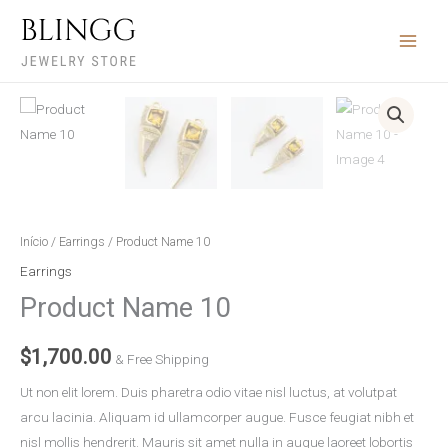
Ir
para
o
conteúdo
Product
Name
10
quantidade
Início
/
Earrings
/ Product Name 10
Earrings
Product Name 10
$
1,700.00
& Free Shipping
Ut non elit lorem. Duis pharetra odio vitae nisl luctus, at volutpat
arcu lacinia. Aliquam id ullamcorper augue. Fusce feugiat nibh et
nisl mollis hendrerit. Mauris sit amet nulla in augue laoreet lobortis