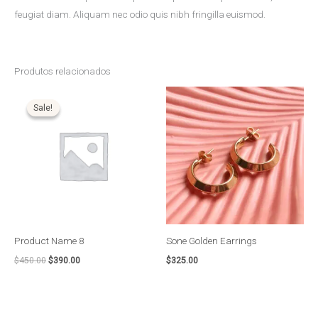
feugiat diam. Aliquam nec odio quis nibh fringilla euismod.
Produtos relacionados
O
O
preço
preço
Sale!
Sale!
original
atual
era:
é:
$450.00.
$390.00.
Product Name 8
Sone Golden Earrings
$
450.00
$
390.00
$
325.00