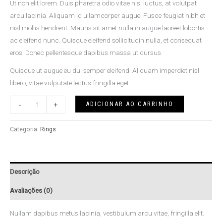
Ut non elit lorem. Duis pharetra odio vitae nisl luctus, at volutpat
arcu lacinia. Aliquam id ullamcorper augue. Fusce feugiat nibh et
nisl mollis hendrerit. Mauris sit amet nulla in augue laoreet lobortis
ac eleifend nunc. Quisque eleifend sollicitudin nulla, et consequat
eros. Donec pellentesque dapibus massa ut cursus.
Quisque ut augue eu dui semper eleifend. Aliquam imperdiet nisl
libero, vitae vulputate lectus fringilla eget.
ADICIONAR AO CARRINHO
-
+
Categoria:
Rings
Descrição
Avaliações (0)
Nullam dapibus metus lacinia, vestibulum arcu vitae, fringilla elit.