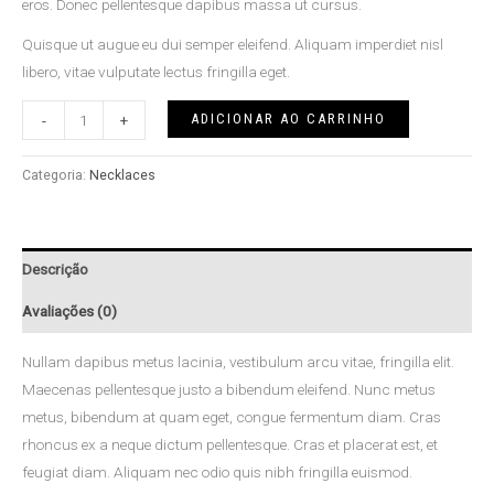
eros. Donec pellentesque dapibus massa ut cursus.
Quisque ut augue eu dui semper eleifend. Aliquam imperdiet nisl
libero, vitae vulputate lectus fringilla eget.
ADICIONAR AO CARRINHO
-
+
Categoria:
Necklaces
Descrição
Avaliações (0)
Nullam dapibus metus lacinia, vestibulum arcu vitae, fringilla elit.
Maecenas pellentesque justo a bibendum eleifend. Nunc metus
metus, bibendum at quam eget, congue fermentum diam. Cras
rhoncus ex a neque dictum pellentesque. Cras et placerat est, et
feugiat diam. Aliquam nec odio quis nibh fringilla euismod.