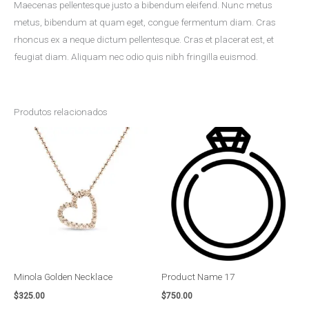
Maecenas pellentesque justo a bibendum eleifend. Nunc metus
metus, bibendum at quam eget, congue fermentum diam. Cras
rhoncus ex a neque dictum pellentesque. Cras et placerat est, et
feugiat diam. Aliquam nec odio quis nibh fringilla euismod.
Produtos relacionados
Minola Golden Necklace
Product Name 17
$
325.00
$
750.00