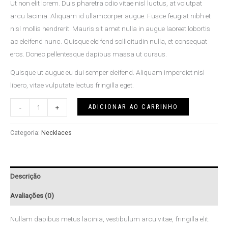
Ut non elit lorem. Duis pharetra odio vitae nisl luctus, at volutpat
arcu lacinia. Aliquam id ullamcorper augue. Fusce feugiat nibh et
nisl mollis hendrerit. Mauris sit amet nulla in augue laoreet lobortis
ac eleifend nunc. Quisque eleifend sollicitudin nulla, et consequat
eros. Donec pellentesque dapibus massa ut cursus.
Quisque ut augue eu dui semper eleifend. Aliquam imperdiet nisl
libero, vitae vulputate lectus fringilla eget.
ADICIONAR AO CARRINHO
-
+
Categoria:
Necklaces
Descrição
Avaliações (0)
Nullam dapibus metus lacinia, vestibulum arcu vitae, fringilla elit.