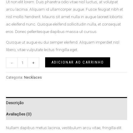
Ut non elit lorem. Duis pharetra odio vitae nisl luctus, at volutpat
arcu lacinia. Aliquam id ullamcorper augue. Fusce feugiat nibh et
nisl mollis hendrerit. Mauris sit amet nulla in augue laoreet lobortis
ac eleifend nunc. Quisque eleifend sollicitudin nulla, et consequat
eros. Donec pellentesque dapibus massa ut cursus.
Quisque ut augue eu dui semper eleifend. Aliquam imperdiet nisl
libero, vitae vulputate lectus fringilla eget.
ADICIONAR AO CARRINHO
-
+
Categoria:
Necklaces
Descrição
Avaliações (0)
Nullam dapibus metus lacinia, vestibulum arcu vitae, fringilla elit.