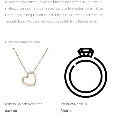
Maecenas pellentesque justo a bibendum eleifend. Nunc metus
metus, bibendum at quam eget, congue fermentum diam. Cras
rhoncus ex a neque dictum pellentesque. Cras et placerat est, et
feugiat diam. Aliquam nec odio quis nibh fringilla euismod.
Produtos relacionados
Minola Golden Necklace
Product Name 18
$
325.00
$
550.00