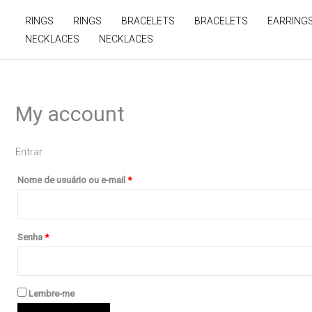
Ir
Obrigatório
Obrigatório
RINGS
RINGS
BRACELETS
BRACELETS
EARRING
para
NECKLACES
NECKLACES
o
conteúdo
My account
Entrar
Nome de usuário ou e-mail
*
Senha
*
Lembre-me